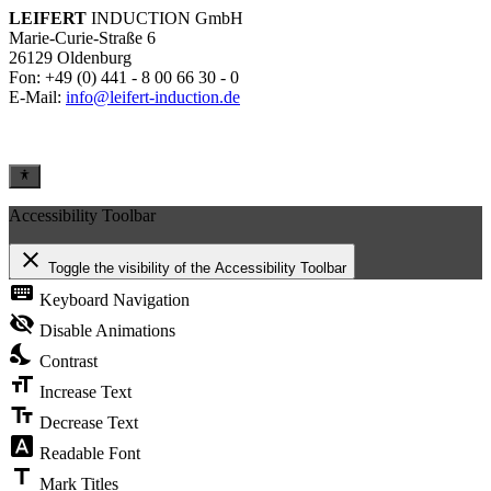
LEIFERT
INDUCTION GmbH
Marie-Curie-Straße 6
26129 Oldenburg
Fon: +49 (0) 441 - 8 00 66 30 - 0
E-Mail:
info@leifert-induction.de
Accessibility Toolbar
close
Toggle the visibility of the Accessibility Toolbar
keyboard
Keyboard Navigation
visibility_off
Disable Animations
nights_stay
Contrast
format_size
Increase Text
text_fields
Decrease Text
font_download
Readable Font
title
Mark Titles